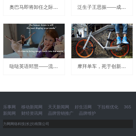
奥巴马即将卸任之际，要让无人驾驶汽车合法化？
泛生子王思振——成立两年，融资数亿，基因检测如何帮助人类战胜癌症？
哒哒英语郅慧——流量这杯毒酒，你还喝吗？
摩拜单车，死于创新的一百万种方式
乐事网
移动新闻网
天天新闻网
好生活网
下拉框优化
365
新闻网
财经资讯网
品牌营销推广
品牌维护
力网网络科技(长沙)有限公司