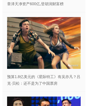
章泽天净资产600亿,登胡润财富榜
预算1.8亿美元的《星际特工》有吴亦凡？吕
克·贝松：还不是为了中国票房