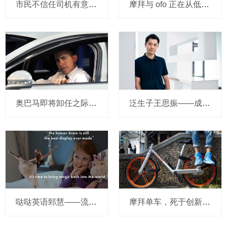
市民不信任司机有意见，Uber的匹兹堡自动驾驶路试难度不小，路况也来捣乱
摩拜与 ofo 正在从低端出发颠覆滴滴？三家的机会与风险
奥巴马即将卸任之际，要让无人驾驶汽车合法化？
泛生子王思振——成立两年，融资数亿，基因检测如何帮助人类战胜癌症？
哒哒英语郅慧——流量这杯毒酒，你还喝吗？
摩拜单车，死于创新的一百万种方式