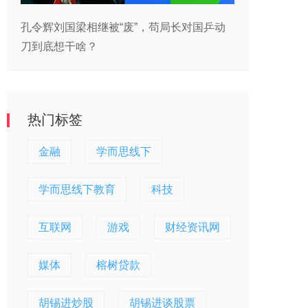
孔令辉刘国梁相继被“废”，苟局长对国乒动
刀到底想干啥？
热门标签
金融
学而思线下
学而思线下教育
科技
互联网
游戏
财经资讯网
媒体
榕树贷款
胡锡进炒股
胡锡进谈股票