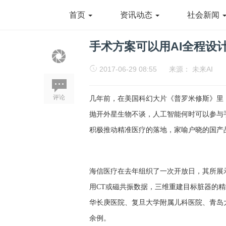
首页
资讯动态
社会新闻
手术方案可以用AI全程设
2017-06-29 08:55
来源：
未来AI
评论
几年前，在美国科幻大片《普罗米修斯》里
抛开外星生物不谈，人工智能何时可以参与
积极推动精准医疗的落地，家喻户晓的国产
海信医疗在去年组织了一次开放日，其所展示
用CT或磁共振数据，三维重建目标脏器的
华长庚医院、复旦大学附属儿科医院、青岛大
余例。