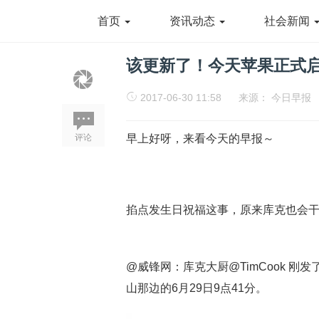
首页
资讯动态
社会新闻
该更新了！今天苹果正式启动ma
2017-06-30 11:58
来源：
今日早报
评论
早上好呀，来看今天的早报～
掐点发生日祝福这事，原来库克也会
@威锋网：库克大厨@TimCook 刚
山那边的6月29日9点41分。